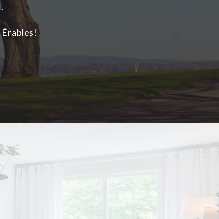
.
 Érables!