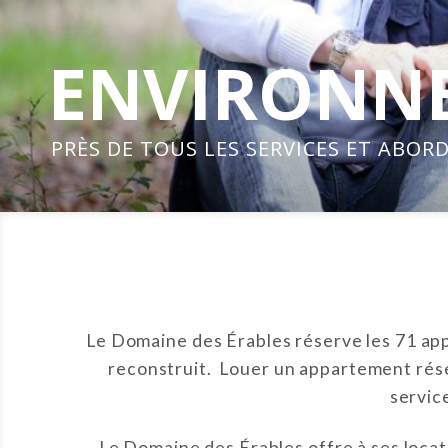
ENVIRONNE
PRÈS DE TOUS LES SERVICES ET ABOR
Le Domaine des Érables réserve les 71 appa
reconstruit. Louer un appartement rése
servic
Le Domaine des Érables offre à ses loca